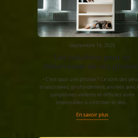
septembre 19, 2025
Les solutions pour se
débarrasser de vos phobie
• C’est quoi une phobie ? Ce sont des peu
irraisonnées, profondément ancrées avec 
symptômes violents et difficiles voire
impossibles à contrôler et des…
En savoir plus