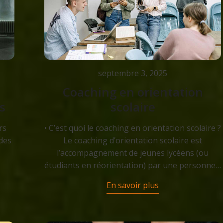
septembre 3, 2025
Coaching en orientation
s
scolaire
rs
• C’est quoi le coaching en orientation scolaire ?
des
Le coaching d’orientation scolaire est
l’accompagnement de jeunes lycéens (ou
étudiants en réorientation) par une personne…
En savoir plus