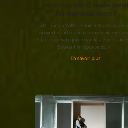
Le mieux est-il réellemen
l’ennemi du bien ?
Attribuée à Voltaire puis à Montesquieu 
proverbe cache une réponse évidente po
beaucoup mais qui demande à être nuancé
Souvent la réponse est «…
En savoir plus