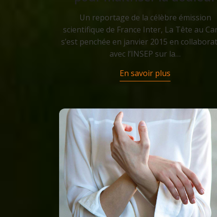
Un reportage de la célèbre émission
scientifique de France Inter, La Tête au Car
s’est penchée en janvier 2015 en collabora
avec l’INSEP sur la…
En savoir plus