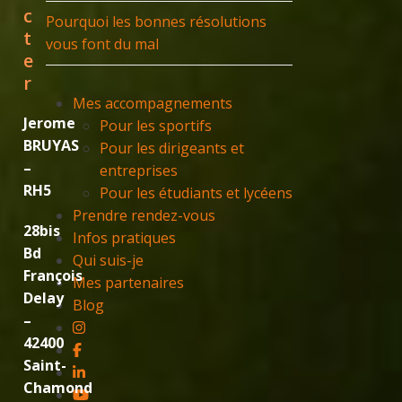
c
Pourquoi les bonnes résolutions
t
vous font du mal
e
r
Mes accompagnements
Jerome
Pour les sportifs
BRUYAS
Pour les dirigeants et
–
entreprises
RH5
Pour les étudiants et lycéens
Prendre rendez-vous
28bis
Infos pratiques
Bd
Qui suis-je
François
Mes partenaires
Delay
Blog
–
42400
Saint-
Chamond