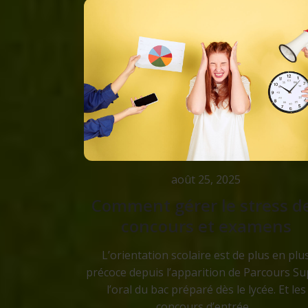
août 25, 2025
Comment gérer le stress d
concours et examens
L’orientation scolaire est de plus en plu
précoce depuis l’apparition de Parcours Su
l’oral du bac préparé dès le lycée. Et les
concours d’entrée…