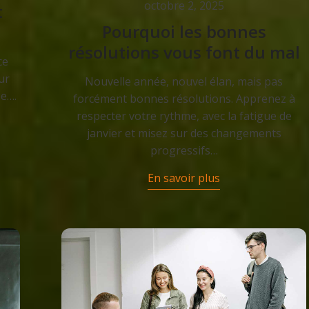
octobre 2, 2025
t
Pourquoi les bonnes
résolutions vous font du mal
ce
ur
Nouvelle année, nouvel élan, mais pas
e….
forcément bonnes résolutions. Apprenez à
respecter votre rythme, avec la fatigue de
janvier et misez sur des changements
progressifs…
En savoir plus