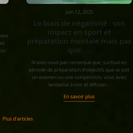
juin 12, 2025
Le biais de négativité : son
impact en sport et
sées
préparation mentale mais pas
et
que ….
 ou
N’avez-vous pas remarqué que, surtout en
période de préparation d’objectifs que ce soit
un examen ou une compétition, vous aviez
tendance à voir et diffuser…
En savoir plus
Plus d'articles