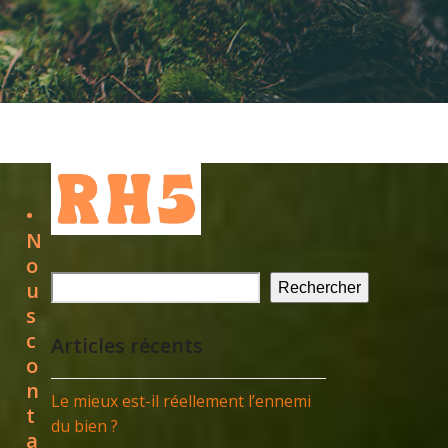
•
N
o
u
Rechercher
s
c
Articles récents
o
n
Le mieux est-il réellement l’ennemi
t
du bien ?
a