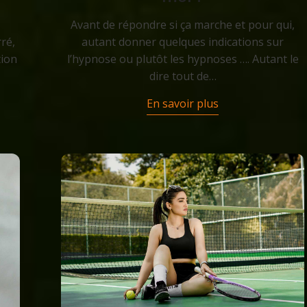
Avant de répondre si ça marche et pour qui,
ré,
autant donner quelques indications sur
tion
l’hypnose ou plutôt les hypnoses …. Autant le
dire tout de…
En savoir plus