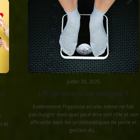
juillet 30, 2025
es
L’hypnose pour maigrir ?
Evidemment l’hypnose en elle-même ne fait
pas maigrir mais quel peut être son rôle et son
s
efficacité dans les problématiques de perte et
p et
gestion du…