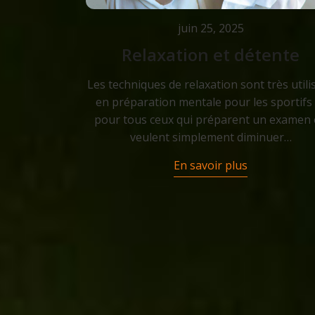
juin 25, 2025
Relaxation et détente
Les techniques de relaxation sont très utili
en préparation mentale pour les sportifs 
pour tous ceux qui préparent un examen
veulent simplement diminuer…
En savoir plus