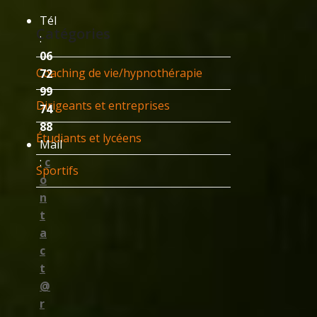
Tél
Catégories
:
06
Coaching de vie/hypnothérapie
72
99
Dirigeants et entreprises
74
88
Étudiants et lycéens
Mail
:
c
Sportifs
o
n
t
a
c
t
@
r